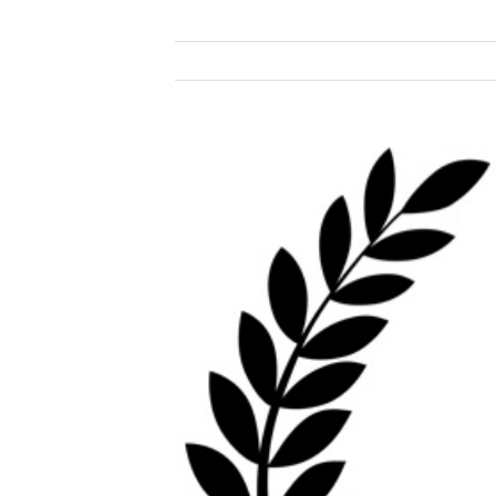
Zeige
grösseres
Bild