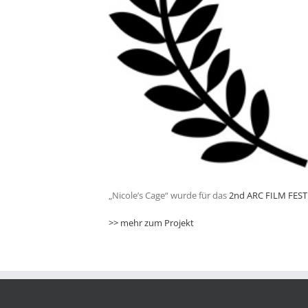
„Nicole’s Cage“ wurde für das
2nd ARC FILM FEST
>> mehr zum Projekt