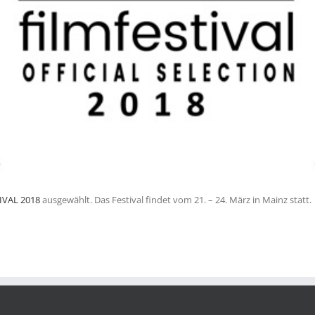
IVAL 2018
ausgewählt. Das Festival findet vom 21. – 24. März in Mainz statt.