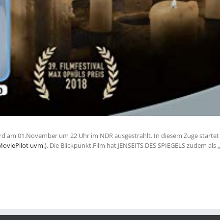
ird am 01.November um 22 Uhr im NDR ausgestrahlt. In diesem Zuge starte
MoviePilot uvm.)
. Die Blickpunkt.Film hat JENSEITS DES SPIEGELS zudem als 