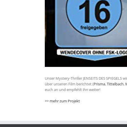
Unser Mystery-Thriller JENSEITS DES SPIEGELS w
über unseren Film berichtet (
Prisma
,
Tittelbach
,
euch an und empfehlt ihn weiter!
>> mehr zum Projekt