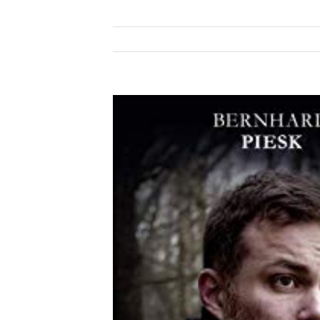
Zeige
grösseres
Bild