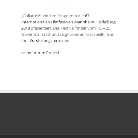
„Goliath96“ wird im Programm der
67.
Internationalen Filmfestivals Mannheim-Heidelberg
2018
präsentiert. Das Festival findet vom 15. – 25.
November statt und zeigt unseren Kinospielfilm an
fünf
Vorstellungsterminen
.
>> mehr zum Projekt