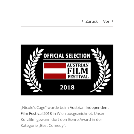
Zurück
Vor
Zeige
grösseres
Bild
„Nicole’s Cage“ wurde beim
Austrian Independent
Film Festival 2018
in Wien ausgezeichnet. Unser
Kurzfilm gewann dort den Genre Award in der
Kategorie „Best Comedy“.