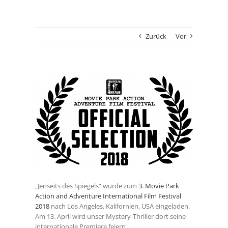
Zurück
Vor
Zeige
grösseres
Bild
„Jenseits des Spiegels“ wurde zum
3. Movie Park
Action and Adventure International Film Festival
2018
nach Los Angeles, Kalifornien, USA eingeladen.
Am 13. April wird unser Mystery-Thriller dort seine
internationale Premiere feiern.