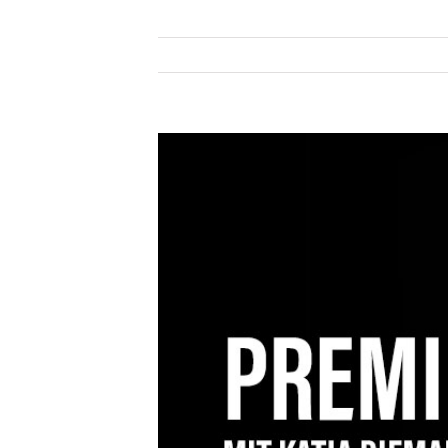
Zeige
grösseres
Bild