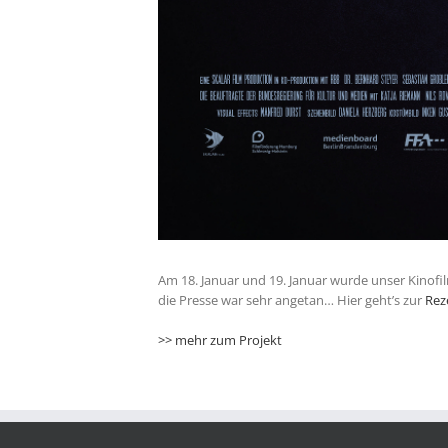
Am 18. Januar und 19. Januar wurde unser Kinof
die Presse war sehr angetan… Hier geht’s zur
Rez
>> mehr zum Projekt