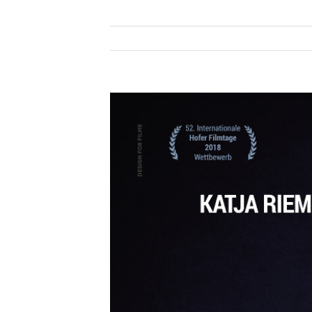
Zeige
grösseres
Bild