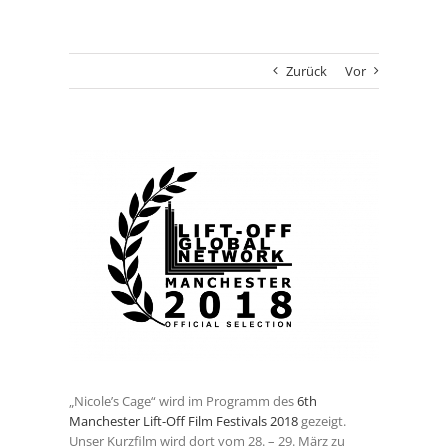
Zurück
Vor
Zeige
grösseres
Bild
„Nicole’s Cage“ wird im Programm des
6th
Manchester Lift-Off Film Festivals 2018
gezeigt.
Unser Kurzfilm wird dort vom 28. – 29. März zu