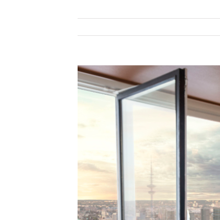
Zeige
grösseres
Bild