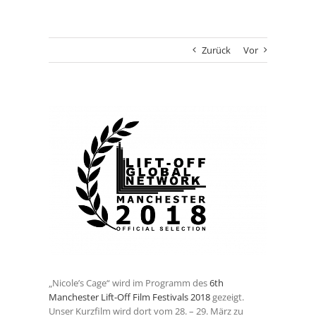
Zurück
Vor
Zeige
grösseres
Bild
„Nicole’s Cage“ wird im Programm des
6th
Manchester Lift-Off Film Festivals 2018
gezeigt.
Unser Kurzfilm wird dort vom 28. – 29. März zu