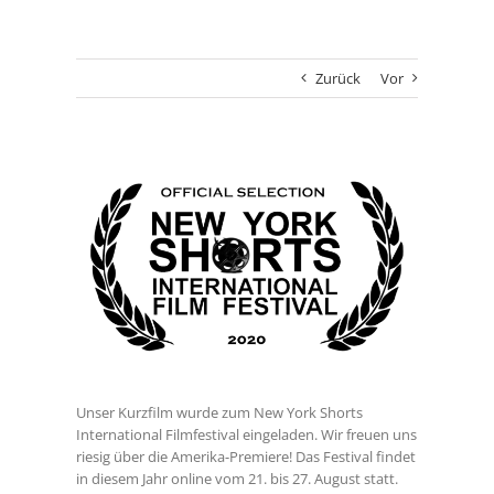
Zurück
Vor
Zeige
grösseres
Bild
Unser Kurzfilm wurde zum New York Shorts
International Filmfestival eingeladen. Wir freuen uns
riesig über die Amerika-Premiere! Das Festival findet
in diesem Jahr online vom 21. bis 27. August statt.