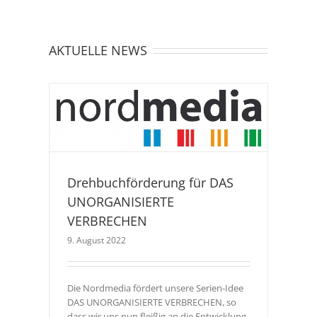
AKTUELLE NEWS
EN
Drehbuchförderung für DAS
UNORGANISIERTE
VERBRECHEN
9. August 2022
Die Nordmedia fördert unsere Serien-Idee
DAS UNORGANISIERTE VERBRECHEN, so
dass wir uns nun fleißig an die Entwicklung